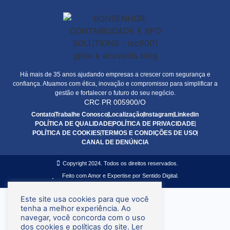
Há mais de 35 anos ajudando empresas a crescer com segurança e
confiança. Atuamos com ética, inovação e compromisso para simplificar a
gestão e fortalecer o futuro do seu negócio.
CRC PR 005900/O
Contato
Trabalhe Conosco
Localização
Instagram
Linkedin
POLÍTICA DE QUALIDADE
POLÍTICA DE PRIVACIDADE
POLÍTICA DE COOKIES
TERMOS E CONDIÇÕES DE USO
CANAL DE DENÚNCIA
Copyright 2024. Todos os direitos reservados.
Feito com Amor e Expertise por Sentido Digital.
Este site usa cookies para que você
tenha a melhor experiência. Ao
navegar, você concorda com o uso
dos cookies e políticas do site.
Ler