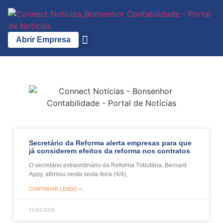
Abrir Empresa
A Bonsenhor
Secretário da Reforma alerta empresas para que
já considerem efeitos da reforma nos contratos
O secretário extraordinário da Reforma Tributária, Bernard
Appy, afirmou nesta sexta-feira (4/4),
CONTINUAR LENDO »
11/04/2025