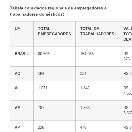
Tabela com dados regionais de empregadores e
trabalhadores domésticos:
UF
TOTAL
TOTAL DE
VAL
EMPREGADORES
TRABALHADORES
TOT
DEV
BRASIL
80.506
154.063
R$
375.
AC
194
334
R$ 8
AL
1.071
1.842
R$
4.55
AM
787
1.563
R$
3.66
AP
226
479
R$ 9