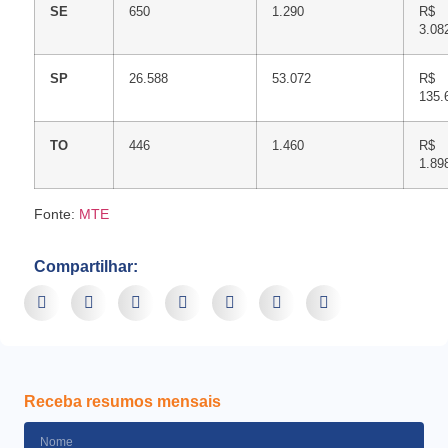
SE
650
1.290
R$
3.08
SP
26.588
53.072
R$
135.
TO
446
1.460
R$
1.89
Fonte:
MTE
Compartilhar:
Receba resumos mensais