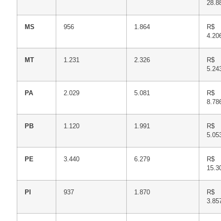
28.8
MS
956
1.864
R$
4.20
MT
1.231
2.326
R$
5.24
PA
2.029
5.081
R$
8.78
PB
1.120
1.991
R$
5.05
PE
3.440
6.279
R$
15.3
PI
937
1.870
R$
3.85