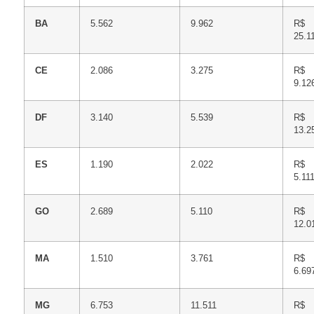
BA
5.562
9.962
R$
25.1
CE
2.086
3.275
R$
9.12
DF
3.140
5.539
R$
13.2
ES
1.190
2.022
R$
5.11
GO
2.689
5.110
R$
12.0
MA
1.510
3.761
R$
6.69
MG
6.753
11.511
R$