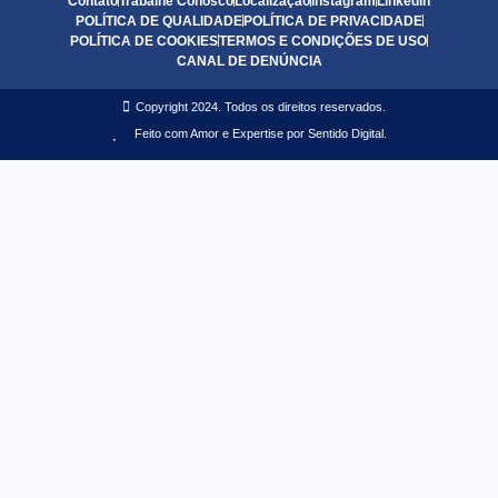
Contato
Trabalhe Conosco
Localização
Instagram
Linkedin
POLÍTICA DE QUALIDADE
POLÍTICA DE PRIVACIDADE
POLÍTICA DE COOKIES
TERMOS E CONDIÇÕES DE USO
CANAL DE DENÚNCIA
Copyright 2024. Todos os direitos reservados.
Feito com Amor e Expertise por Sentido Digital.