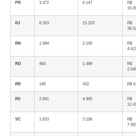
PR
3.472
6.147
R$
16.0
RJ
8.263
15.253
R$
38.5
RN
1.084
2.100
R$
4.62
RO
460
1.489
R$
2.04
RR
148
432
R$ 6
RS
2.841
4.905
R$
12.4
SC
1.633
3.106
R$
7.58