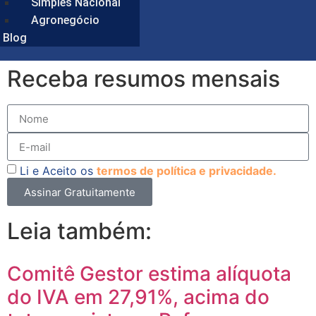
Simples Nacional
Agronegócio
Blog
Receba resumos mensais
Li e Aceito os
termos de política e privacidade.
Assinar Gratuitamente
Leia também:
Comitê Gestor estima alíquota
do IVA em 27,91%, acima do