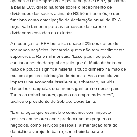
apenas 20 mil empresas de pequeno porte (EPP) passarão
a pagar 10% direto na fonte sobre o recebimento de
dividendos dos sócios acima de R$ 50 mil ao mês, o que
funciona como antecipação da declaração anual de IR. A
regra vale também para as remessas de lucros e
dividendos enviadas ao exterior.
A mudança no IRPF beneficia quase 80% dos donos de
pequenos negócios, isentando quem não tem rendimentos
superiores a R$ 5 mil mensais. “Esse país não pode
continuar sendo desigual do jeito que é. Muito dinheiro na
mão de poucos significa miséria. Pouco dinheiro na mão de
muitos significa distribuição de riqueza. Essa medida vai
impactar na economia brasileira e, sobretudo, na vida
daqueles e daquelas que menos ganham no nosso país.
Tanto os trabalhadores, quanto os empreendedores”,
avaliou o presidente do Sebrae, Décio Lima.
“É uma ação que estimula o consumo, com impacto
positivo em setores onde predominam os pequenos
negócios, como serviços pessoais, alimentação fora do
domicílio e varejo de bairro, contribuindo para o