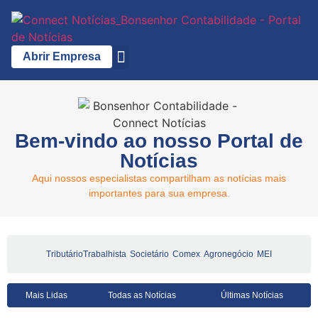
Abrir Empresa
A Bonsenhor
Bem-vindo ao nosso Portal de
Notícias
Aqui nossos especialistas compartilham as notícias mais
importantes para sua empresa.
Tributário
Trabalhista
Societário
Comex
Agronegócio
MEI
Mais Lidas
Todas as Notícias
Últimas Notícias