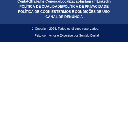
Contato
Trabalhe Conosco
Localização
Instagram
Linkedin
POLÍTICA DE QUALIDADE
POLÍTICA DE PRIVACIDADE
POLÍTICA DE COOKIES
TERMOS E CONDIÇÕES DE USO
CANAL DE DENÚNCIA
Copyright 2024. Todos os direitos reservados.
Feito com Amor e Expertise por Sentido Digital.