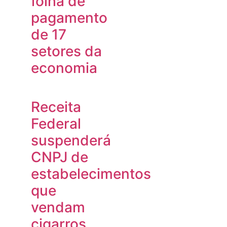
folha de
pagamento
de 17
setores da
economia
Receita
Federal
suspenderá
CNPJ de
estabelecimentos
que
vendam
cigarros