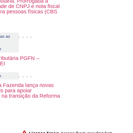
utária: Prorrogada a
ade de CNPJ e nota fiscal
ara pessoas físicas (CBS
as as
o
ributária PGFN –
EI
o
da Fazenda lança novas
is para apoiar
s na transição da Reforma