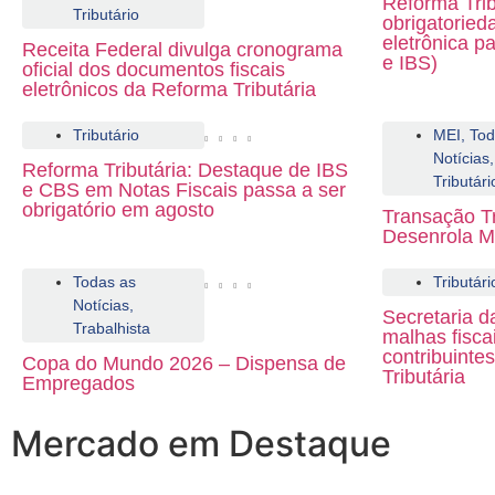
Reforma Trib
Tributário
obrigatoried
eletrônica p
Receita Federal divulga cronograma
e IBS)
oficial dos documentos fiscais
eletrônicos da Reforma Tributária
Tributário
MEI
,
Tod
Notícias
,
Reforma Tributária: Destaque de IBS
Tributári
e CBS em Notas Fiscais passa a ser
obrigatório em agosto
Transação T
Desenrola M
Todas as
Tributári
Notícias
,
Secretaria 
Trabalhista
malhas fisca
contribuinte
Copa do Mundo 2026 – Dispensa de
Tributária
Empregados
Mercado em Destaque