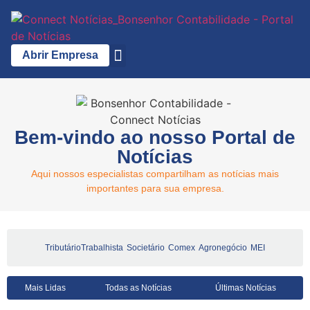
Abrir Empresa
A Bonsenhor
Bem-vindo ao nosso Portal de
Notícias
Aqui nossos especialistas compartilham as notícias mais
importantes para sua empresa.
Tributário
Trabalhista
Societário
Comex
Agronegócio
MEI
Mais Lidas
Todas as Notícias
Últimas Notícias