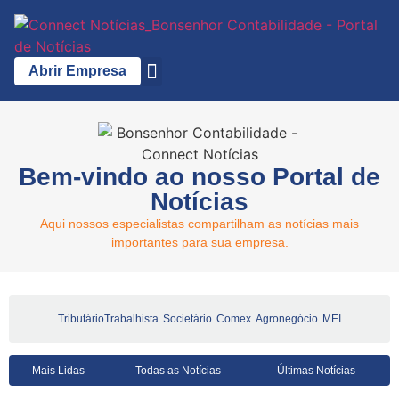
Abrir Empresa
A Bonsenhor
Bem-vindo ao nosso Portal de
Notícias
Aqui nossos especialistas compartilham as notícias mais
importantes para sua empresa.
Tributário
Trabalhista
Societário
Comex
Agronegócio
MEI
Mais Lidas
Todas as Notícias
Últimas Notícias